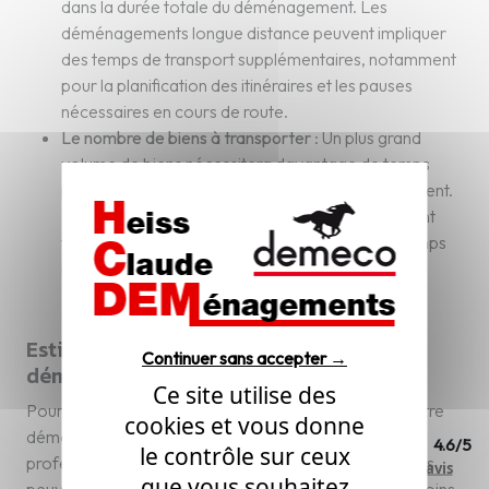
dans la durée totale du déménagement. Les
déménagements longue distance peuvent impliquer
des temps de transport supplémentaires, notamment
pour la planification des itinéraires et les pauses
nécessaires en cours de route.
Le nombre de biens à transporter
: Un plus grand
volume de biens nécessitera davantage de temps
pour l'emballage, le chargement et le déchargement.
De plus, la nature des objets, tels que ceux qui sont
fragiles ou lourds, peut également allonger le temps
nécessaire pour les manipuler en toute sécurité.
Estimation précise du temps de
Continuer sans accepter →
déménagement
Ce site utilise des
Pour obtenir une estimation précise de la durée de votre
cookies et vous donne
déménagement, il est conseillé de consulter des
4.6/5
le contrôle sur ceux
professionnels du secteur. Nos équipes expérimentées
Lire nos
685 avis
que vous souhaitez