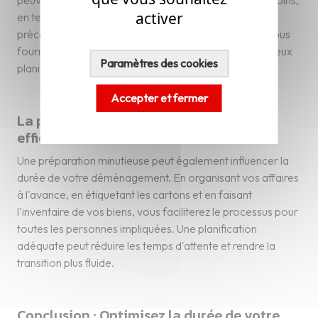
peuvent effectuer une évaluation détaillée de vos besoins,
activer
en tenant compte de tous les facteurs mentionnés
précédemment. Grâce à leur expertise, ils pourront vous
fournir un calendrier réaliste qui vous permettra de mieux
Paramètres des cookies
planifier votre transition.
Accepter et fermer
La préparation, clé d'un déménagement
efficace
Une préparation minutieuse peut également influencer la
durée de votre déménagement. En organisant vos affaires
à l'avance, en étiquetant les cartons et en faisant
l'inventaire de vos biens, vous faciliterez le processus pour
toutes les personnes impliquées. Une planification
adéquate peut réduire les temps d'attente et rendre la
transition plus fluide.
Conclusion : Optimisez la durée de votre