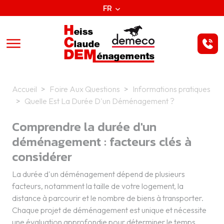
Aller au contenu principal
Panneau de gestion des cookies
FR
Accueil
Foire Aux Questions
Informations pratiques
Quelle Est La Durée D'un Déménagement ?
Comprendre la durée d'un
déménagement : facteurs clés à
considérer
La durée d'un déménagement dépend de plusieurs
facteurs, notamment la taille de votre logement, la
distance à parcourir et le nombre de biens à transporter.
Chaque projet de déménagement est unique et nécessite
une évaluation approfondie pour déterminer le temps